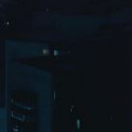
集团介绍
集团介绍
企业文化
人才招聘
商学院
VR全景展厅
董事长介绍
新闻动态
对外公告
家居资讯
旗下品牌
品牌文化
荣誉资质
产品专利
电子画册
移动家具
迪尚
西瑞
洛斯
里奥
洛卡
美舍
新古典
纯美
金蒂服务
售后服务
防伪识别
投诉建议
全屋定制
风格定制
空间定制
户型案例
材质展示
预约量尺
经销加盟
全球网点
加盟创富
资料下载