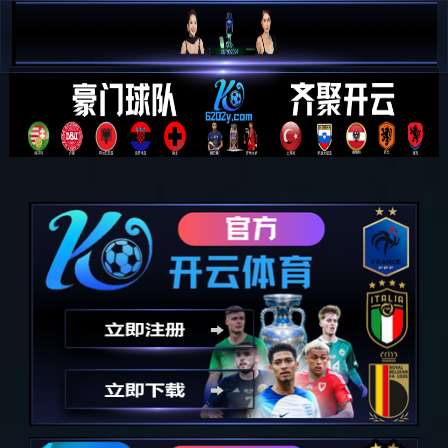
必一·运动(B-Sports)官方网站
洛斯
场景展示
洛斯
共
16
款